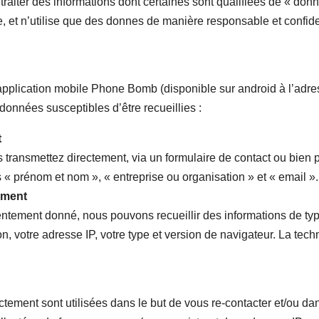
traiter des informations dont certaines sont qualifiées de « do
, et n’utilise que des donnes de manière responsable et confiden
’application mobile Phone Bomb (disponible sur android à l’adr
e données susceptibles d’être recueillies :
t
ransmettez directement, via un formulaire de contact ou bien pa
 « prénom et nom », « entreprise ou organisation » et « email ».
ement
sentement donné, nous pouvons recueillir des informations de typ
n, votre adresse IP, votre type et version de navigateur. La techn
tement sont utilisées dans le but de vous re-contacter et/ou d