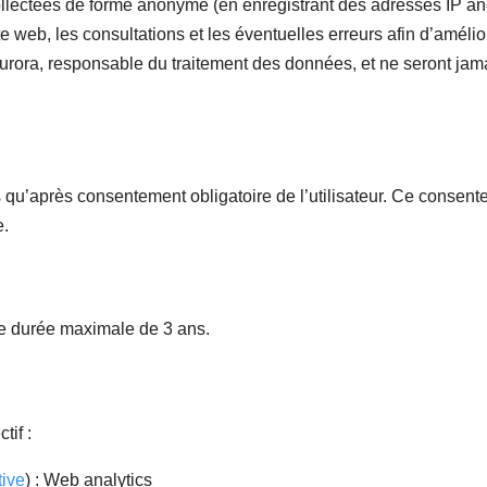
collectées de forme anonyme (en enregistrant des adresses IP a
e web, les consultations et les éventuelles erreurs afin d’amél
Aurora, responsable du traitement des données, et ne seront jamai
qu’après consentement obligatoire de l’utilisateur. Ce consente
e.
e durée maximale de 3 ans.
tif :
tive
) : Web analytics